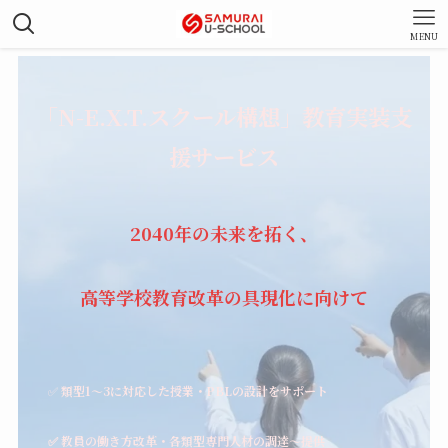
MENU
「N-E.X.T.スクール構想」教育実装支
援サービス
2040年の未来を拓く、
高等学校教育改革の具現化に向けて
✅
類型1〜3に対応した授業・PBLの設計をサポート
✅ 教員の働き方改革・各類型専門人材の調達〜提供